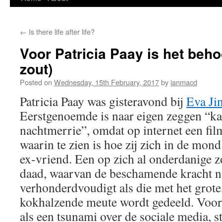
to
←
Is there life after life?
content
Voor Patricia Paay is het behoo
zout)
Posted on
Wednesday, 15th February, 2017
by
ianmacd
Patricia Paay was gisteravond bij
Eva Ji
Eerstgenoemde is naar eigen zeggen “kap
nachtmerrie”, omdat op internet een fil
waarin te zien is hoe zij zich in de mond
ex-vriend. Een op zich al onderdanige z
daad, waarvan de beschamende kracht na
verhonderdvoudigt als die met het grote,
kokhalzende meute wordt gedeeld. Voor j
als een tsunami over de sociale media, s