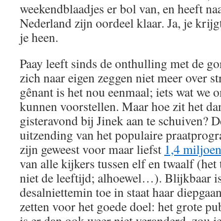
weekendblaadjes er bol van, en heeft naa
Nederland zijn oordeel klaar. Ja, je krij
je heen.
Paay leeft sinds de onthulling met de go
zich naar eigen zeggen niet meer over st
gênant is het nou eenmaal; iets wat we o
kunnen voorstellen. Maar hoe zit het da
gisteravond bij Jinek aan te schuiven? D
uitzending van het populaire praatprog
zijn geweest voor maar liefst
1,4 miljoen
van alle kijkers tussen elf en twaalf (het 
niet de leeftijd; alhoewel…). Blijkbaar i
desalniettemin toe in staat haar diepgaa
zetten voor het goede doel: het grote pu
is er dan ook weer niet veranderd, zou 