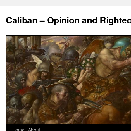
Caliban – Opinion and Righte
Home
About
Skip